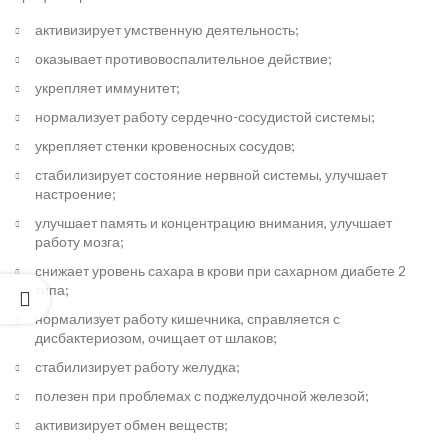
Пятница
активизирует умственную деятельность;
декабря
4th, 2020
оказывает противовоспалительное действие;
No
укрепляет иммунитет;
Comments
нормализует работу сердечно-сосудистой системы;
укрепляет стенки кровеносных сосудов;
Саженцы
стабилизирует состояние нервной системы, улучшает
ореха –
настроение;
как
сажать
улучшает память и концентрацию внимания, улучшает
работу мозга;
Пятница
декабря
снижает уровень сахара в крови при сахарном диабете 2
4th, 2020
типа;
No
нормализует работу кишечника, справляется с
Comments
дисбактериозом, очищает от шлаков;
стабилизирует работу желудка;
полезен при проблемах с поджелудочной железой;
активизирует обмен веществ;