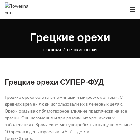
Грецкие орехи
ГЛАВНАЯ
ГРЕЦКИЕ ОРЕХИ
Грецкие орехи СУПЕР-ФУД
Грецкие орехи богаты витаминами и микроэлементами. С
древних времен люди использовали их в лечебных целях.
Орехи оказывают благотворное влияние практически на все
органы. Они незаменимы при различных хронических
Ядреное
заболеваниях. Врачи советуют употреблять в пищу не меньше
богатство
10 орехов в день взрослым, и 5-7 — детям.
Молдовы
Грецкий орех: